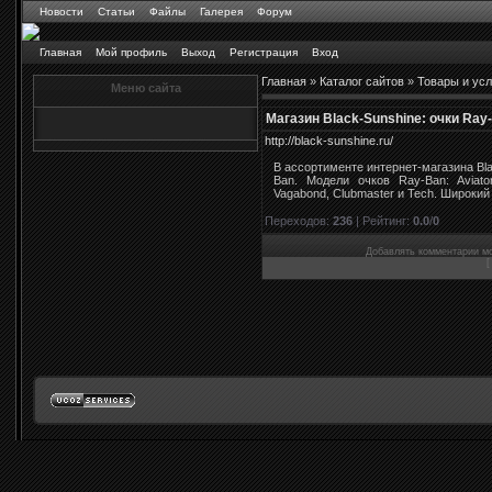
Новости
Статьи
Файлы
Галерея
Форум
Главная
Мой профиль
Выход
Регистрация
Вход
Главная
»
Каталог сайтов
»
Товары и усл
Меню сайта
Магазин Black-Sunshine: очки Ray
http://black-sunshine.ru/
В ассортименте интернет-магазина Bl
Ban. Модели очков Ray-Ban: Aviator, 
Vagabond, Clubmaster и Tech. Широкий
Переходов
:
236
|
Рейтинг
:
0.0
/
0
Добавлять комментарии мо