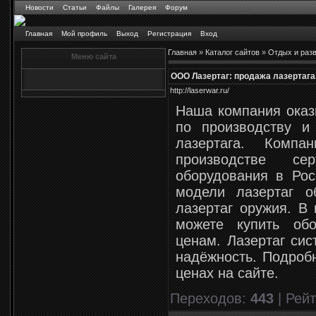
Новости
Статьи
Файлы
Галерея
Форум
Главная
Мой профиль
Выход
Регистрация
Вход
Главная
»
Каталог сайтов
»
Отдых и раз
Меню сайта
ООО Лазертаг: продажа лазертага
http://laserwar.ru/
Наша компания оказ
по производству и
лазертага. Комп
производстве сер
оборудования в Рос
модели лазертаг об
лазертаг оружия. В
можете купить об
ценам. Лазертаг си
надёжность. Подроб
ценах на сайте.
Переходов
:
443
|
Рейт