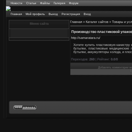
Новости
Статьи
Файлы
Галерея
Форум
Главная
Мой профиль
Выход
Регистрация
Вход
Главная
»
Каталог сайтов
»
Товары и усл
Меню сайта
Производство пластиковой упаковк
http://samaratara.ru/
Хотите купить пластиковую канистру
бутылки, пластиковые медицинские 
бутылки, аккумуляторы холода, и плос
Переходов
:
260
|
Рейтинг
:
0.0
/
0
Добавлять комментарии мо