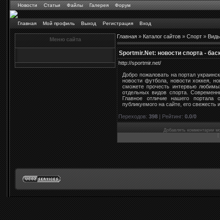
Новости
Статьи
Файлы
Галерея
Форум
Главная
Мой профиль
Выход
Регистрация
Вход
Главная
»
Каталог сайтов
»
Спорт
»
Виды
Меню сайта
Sportmir.Net: новости спорта - бас
http://sportmir.net/
Добро пожаловать на портал украинс
новости футбола, новости хоккея, но
сможете прочесть интервью любимых
отдельных видов спорта. Современн
Главное отличие нашего портала 
публикуемого на сайте, его свежесть и
Переходов
:
398
|
Рейтинг
:
0.0
/
0
Добавлять комментарии мо