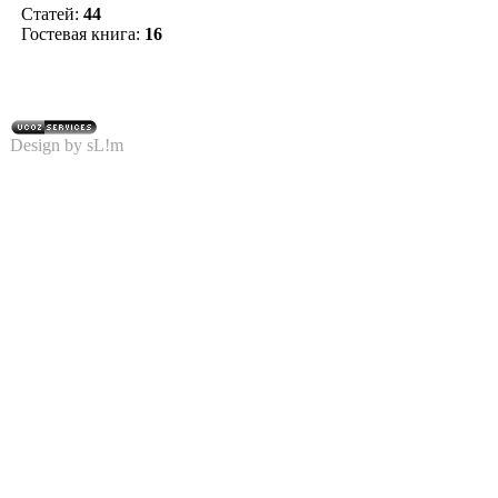
Статей:
44
Гостевая книга:
16
Design by sL!m