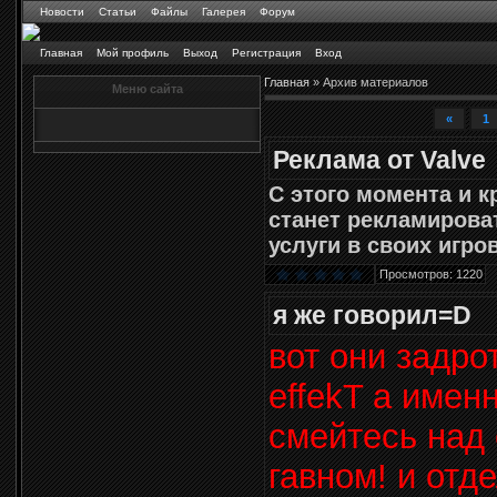
Новости
Статьи
Файлы
Галерея
Форум
Главная
Мой профиль
Выход
Регистрация
Вход
Главная
»
Архив материалов
Меню сайта
«
1
Реклама от Valve
С этого момента и к
станет рекламирова
услуги в своих игро
Просмотров: 1220
я же говорил=D
вот они задро
effekT а имен
смейтесь над
гавном! и отд