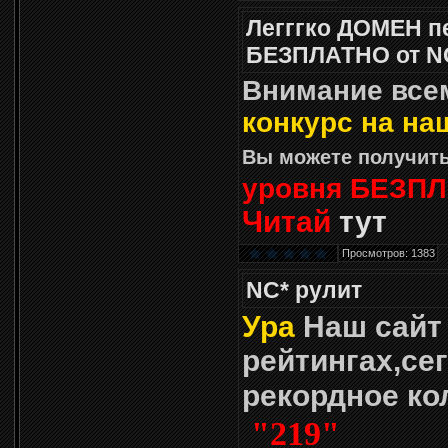
Легггко ДОМЕН п
БЕЗПЛАТНО от N
Внимание всем
конкурс на на
Вы можете получит
уровня БЕЗП
Читай
тут
Просмотров: 1383
NC* рулит
Ура
Наш сайт
рейтингах,се
рекордное к
"219"