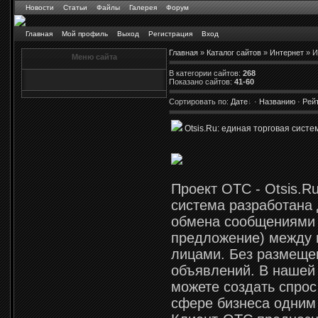
Новости
Статьи
Файлы
Галерея
Форум
Главная
Мой профиль
Выход
Регистрация
Вход
Главная
»
Каталог сайтов
»
Интернет
» И
Меню сайта
В категории сайтов
:
268
Показано сайтов
:
41-60
Сортировать по
:
Дате
·
Названию
·
Рей
Otsis.Ru: единая торговая систе
Проект ОТС - Otsis.R
система разработана 
обмена сообщениями 
предложение) между
лицами. Без размеще
объявлений. В нашей
можете создать спрос
сфере бизнеса одним