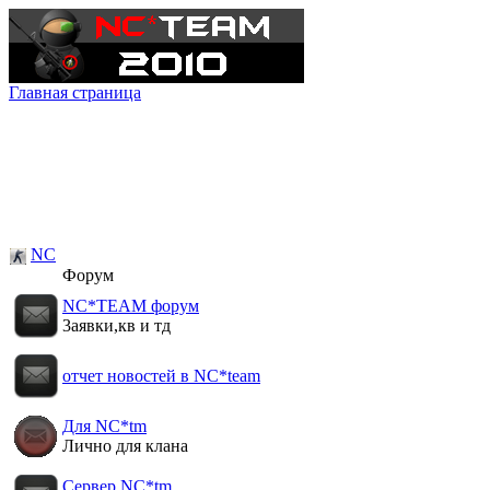
Главная страница
NC
Форум
NC*TEAM форум
3аявки,кв и тд
отчет новостей в NC*team
Для NC*tm
Лично для клана
Сервер NC*tm