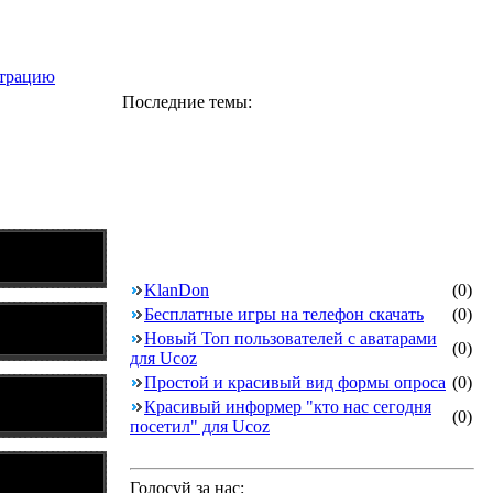
страцию
Последние темы:
KlanDon
(0)
Бесплатные игры на телефон скачать
(0)
Новый Топ пользователей с аватарами
(0)
для Ucoz
Простой и красивый вид формы опроса
(0)
Красивый информер "кто нас сегодня
(0)
посетил" для Ucoz
Голосуй за нас: