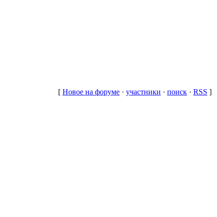
[
Новое на форуме
·
участники
·
поиск
·
RSS
]