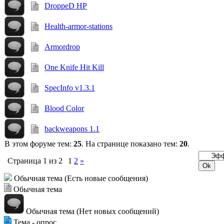
DroppeD HP
Health-armor-stations
Armordrop
One Knife Hit Kill
SpecInfo v1.3.1
Blood Color
backweapons 1.1
В этом форуме тем:
25
. На странице показано тем:
20
.
Страница
1
из
2
1
2
»
Обычная тема (Есть новые сообщения)
Обычная тема
Обычная тема (Нет новых сообщений)
Тема - опрос