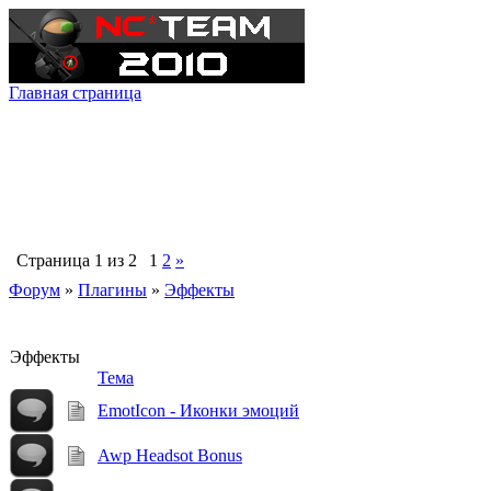
Главная страница
Страница
1
из
2
1
2
»
Форум
»
Плагины
»
Эффекты
Эффекты
Тема
EmotIcon - Иконки эмоций
Awp Headsot Bonus