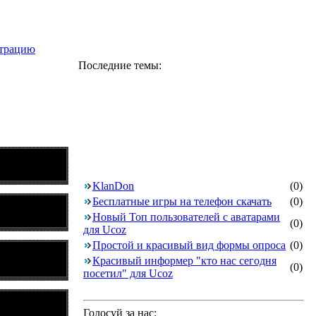
страцию
Последние темы:
KlanDon
(0)
Бесплатные игры на телефон скачать
(0)
Новый Топ пользователей с аватарами
(0)
для Ucoz
Простой и красивый вид формы опроса
(0)
Красивый информер "кто нас сегодня
(0)
посетил" для Ucoz
Голосуй за нас: