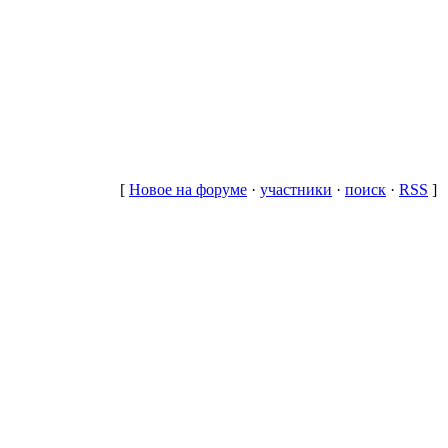
[
Новое на форуме
·
участники
·
поиск
·
RSS
]