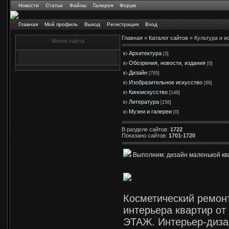
Новости
Статьи
Файлы
Галерея
Форум
Главная
Мой профиль
Выход
Регистрация
Вход
Главная
»
Каталог сайтов
» Культура и и
Меню сайта
Архитектура
[3]
Обозрения, новости, издания
[0]
Дизайн
[785]
Изобразительное искусство
[88]
Киноискусство
[148]
Литература
[158]
Музеи и галереи
[0]
В разделе сайтов
:
1722
Показано сайтов
:
1701-1720
Выполним: дизайн маленькой кв
Косметический ремонт
интерьера квартир от
ЭТАЖ. Интерьер-диза