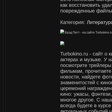
как восстановить уда
поврежденные файлы
Категория:
Литератур
Брэд Питт - на сайте Turbokino.r
Turbokino.ru - сайт о 
актерах и музыке. У 
посмотрите трейлеры
фильмам, прочитаете
новости, найдете фот
знаменитостей с кино
церемоний награжден
кино: ужасы, фэнтези
многое другое. C на
всегда будете в курс
актуальных событий ш