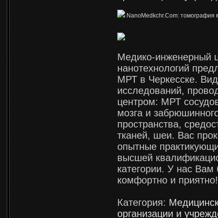
NanoMedkchr.Com: томография 
Медико-инженерный 
нанотехнологий пред
МРТ в Черкесске. Ви
исследований, пров
центром: МРТ сосудов
мозга и забрюшинног
пространства, средос
тканей, шеи. Вас про
опытные практикующи
высшей квалификаци
категории. У нас Вам 
комфортно и приятно!
Категория:
Медицинс
организации и учреж