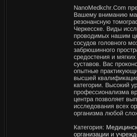
NanoMedkchr.Com пре
Вашему вниманию ма
резонансную томогра
Черкесске. Виды исс
проводимых нашим ц
сосудов головного мо
забрюшинного простр
средостения и мягких
суставов. Вас прокон
опытные практикующи
высшей квалификаци
категории. Высокий у
профессионализма вр
центра позволяет вы
исследования всех ор
организма любой сло
Категория:
Медицинс
организации и учреж