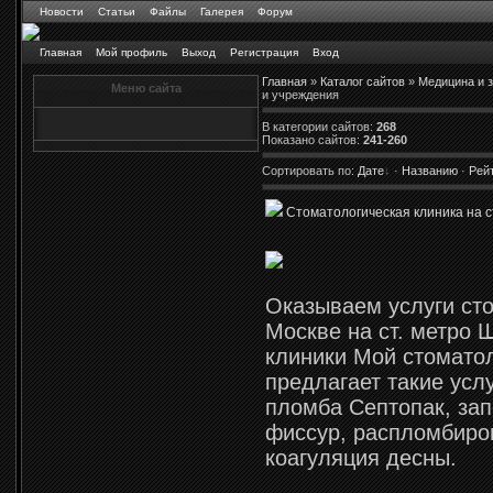
Новости
Статьи
Файлы
Галерея
Форум
Главная
Мой профиль
Выход
Регистрация
Вход
Главная
»
Каталог сайтов
»
Медицина и 
Меню сайта
и учреждения
В категории сайтов
:
268
Показано сайтов
:
241-260
Сортировать по
:
Дате
·
Названию
·
Рей
Стоматологическая клиника на ст
Оказываем услуги ст
Москве на ст. метро 
клиники Мой стомато
предлагает такие усл
пломба Септопак, за
фиссур, распломбиро
коагуляция десны.