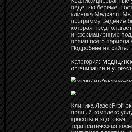
Квалифицированные у
ведению беременност
клиника Медхэлп. Мы
программу Ведение б
которая предполагае
информационную под
время всего периода
Подробнее на сайте.
Категория:
Медицинс
организации и учреж
Клиника ЛазерProfi: кислородна
Клиника ЛазерProfi о
полный комплекс усл
красоты и здоровья:
терапевтическая косм