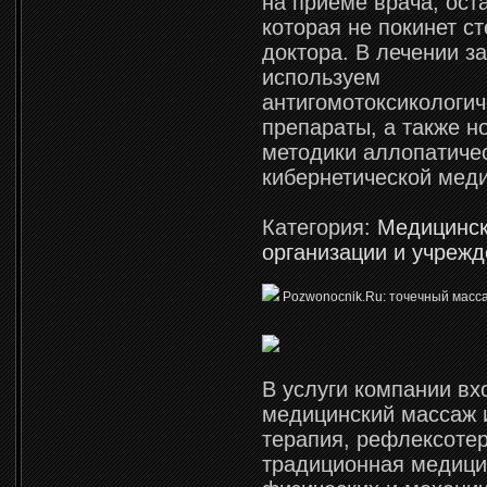
на приеме врача, ост
которая не покинет ст
доктора. В лечении з
используем
антигомотоксикологич
препараты, а также 
методики аллопатиче
кибернетической мед
Категория:
Медицинс
организации и учреж
Pozwonocnik.Ru: точечный масс
В услуги компании вх
медицинский массаж 
терапия, рефлексоте
традиционная медици