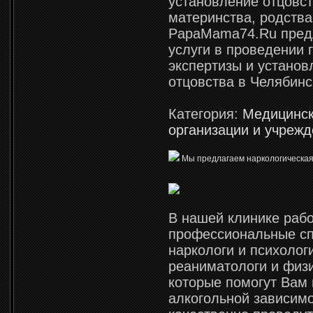
установление отцовст
материнства, родства
PapaMama74.Ru пред
услуги в проведении 
экспертизы и установ
отцовства в Челябинс
Категория:
Медицинс
организации и учреж
Мы предлагаем наркологическая
В нашей клинике раб
профессиональные сп
наркологи и психолог
реаниматологи и физ
которые помогут Вам 
алкогольной зависимо