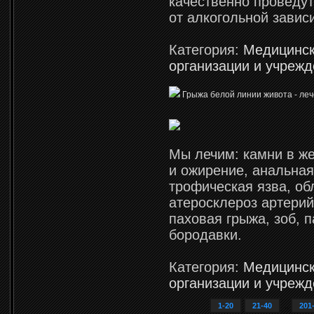
качественно проведу
от алкогольной завис
Категория:
Медицинс
организации и учреж
Грыжа белой линии живота - ле
Мы лечим: камни в ж
и ожирение, анальная
трофическая язва, о
атеросклероз артерий
паховая грыжа, зоб, 
бородавки.
Категория:
Медицинс
организации и учреж
1-20
21-40
...
201