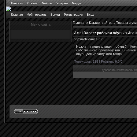
Новости
Статьи
Файлы
Галерея
Форум
Главная
Мой профиль
Выход
Регистрация
Вход
Главная
»
Каталог сайтов
»
Товары и усл
Меню сайта
Artel Dance: рабочая обувь в Ива
http://arteldance.ru/
Нужна танцевальная обувь? Ком
собственного производства. В нашем
обувь для ирландского танца.
Переходов
:
325
|
Рейтинг
:
0.0
/
0
Добавлять комментарии мо