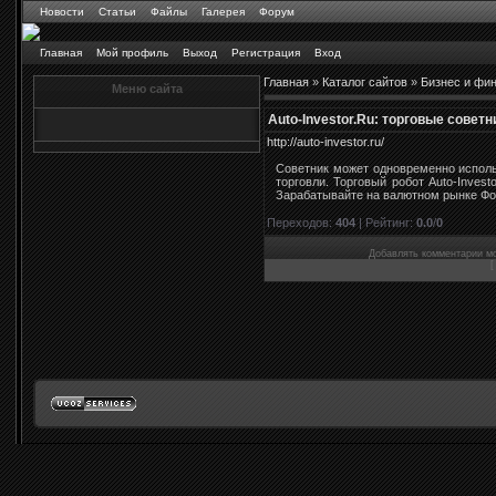
Новости
Статьи
Файлы
Галерея
Форум
Главная
Мой профиль
Выход
Регистрация
Вход
Главная
»
Каталог сайтов
»
Бизнес и фи
Меню сайта
Auto-Investor.Ru: торговые совет
http://auto-investor.ru/
Советник может одновременно исполь
торговли. Торговый робот Auto-Inves
Зарабатывайте на валютном рынке Фо
Переходов
:
404
|
Рейтинг
:
0.0
/
0
Добавлять комментарии мо