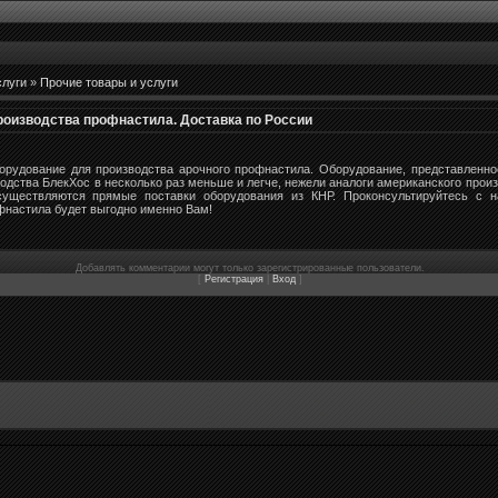
слуги
»
Прочие товары и услуги
производства профнастила. Доставка по России
борудование для производства арочного профнастила. Оборудование, представленн
одства БлекХос в несколько раз меньше и легче, нежели аналоги американского произ
уществляются прямые поставки оборудования из КНР. Проконсультируйтесь с 
фнастила будет выгодно именно Вам!
Добавлять комментарии могут только зарегистрированные пользователи.
[
Регистрация
|
Вход
]