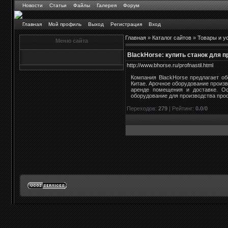
Новости
Статьи
Файлы
Галерея
Форум
Главная
Мой профиль
Выход
Регистрация
Вход
Главная
»
Каталог сайтов
»
Товары и у
Меню сайта
BlackHorse: купить станок для 
http://www.bhorse.ru/profnastil.html
Компания BlackHorse предлагает о
Китае. Арочное оборудование произв
аренде помещения и доставке. Ос
оборудование для производства про
Переходов
:
279
|
Рейтинг
:
0.0
/
0