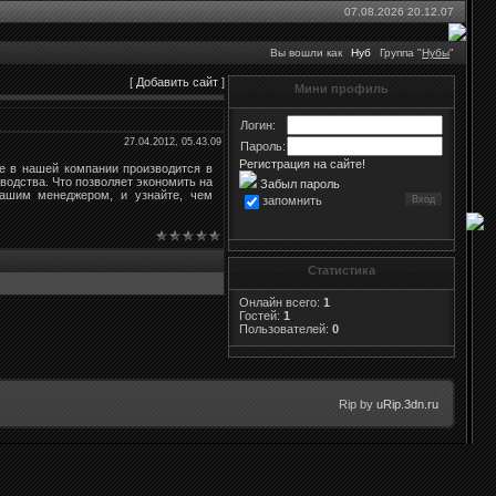
07.08.2026 20.12.07
Вы вошли как
Нуб
Группа "
Нубы
"
[
Добавить сайт
]
Мини профиль
Логин:
27.04.2012, 05.43.09
Пароль:
Регистрация на сайте!
ое в нашей компании производится в
водства. Что позволяет экономить на
Забыл пароль
нашим менеджером, и узнайте, чем
запомнить
Статистика
Онлайн всего:
1
Гостей:
1
Пользователей:
0
Rip by
uRip.3dn.ru