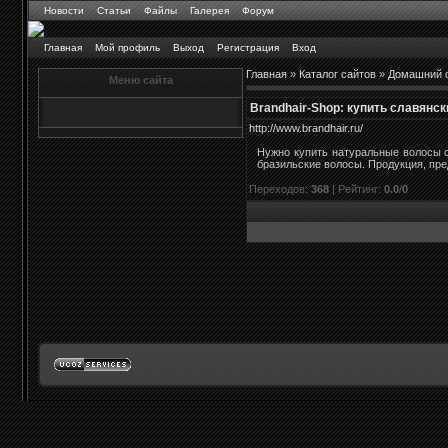
Новости
Статьи
Файлы
Галерея
Форум
Главная
Мой профиль
Выход
Регистрация
Вход
Главная
»
Каталог сайтов
»
Домашний 
Меню сайта
Brandhair-Shop: купить славянс
http://www.brandhair.ru/
Нужно купить натуральные волосы о
бразильские волосы. Продукция, пр
Переходов
:
368
|
Рейтинг
:
0.0
/
0