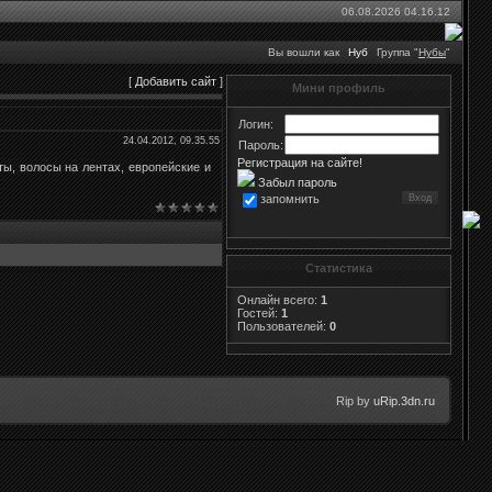
06.08.2026 04.16.12
Вы вошли как
Нуб
Группа "
Нубы
"
[
Добавить сайт
]
Мини профиль
Логин:
24.04.2012, 09.35.55
Пароль:
Регистрация на сайте!
ы, волосы на лентах, европейские и
Забыл пароль
запомнить
Статистика
Онлайн всего:
1
Гостей:
1
Пользователей:
0
Rip by
uRip.3dn.ru