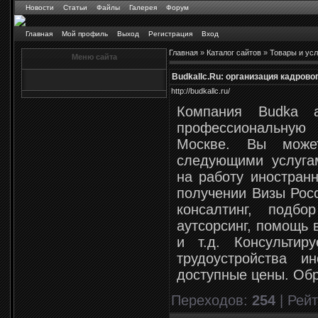
Новости
Статьи
Файлы
Галерея
Форум
Главная
Мой профиль
Выход
Регистрация
Вход
Главная
»
Каталог сайтов
»
Товары и усл
Меню сайта
Budkallc.Ru: организация кадрово
http://budkallc.ru/
Компания Budka 
профессиональну
Москве. Вы може
следующими услуга
на работу иностран
получении Визы Рос
консалтинг, подбо
аутсорсинг, помощь 
и т.д. Консульти
трудоустройства и
доступные цены. Об
Переходов
:
254
|
Рейт