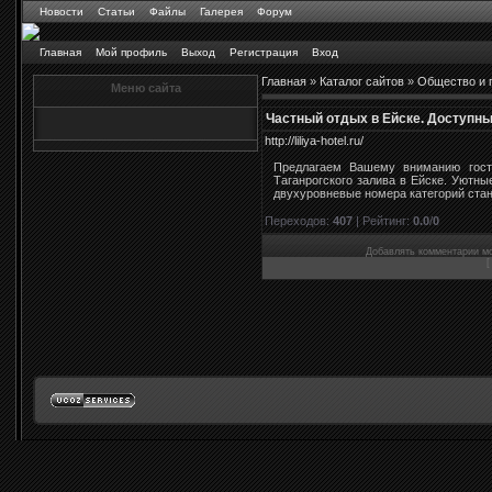
Новости
Статьи
Файлы
Галерея
Форум
Главная
Мой профиль
Выход
Регистрация
Вход
Главная
»
Каталог сайтов
»
Общество и 
Меню сайта
Частный отдых в Eйске. Доступны
http://liliya-hotel.ru/
Предлагаем Вашему вниманию гост
Таганрогского залива в Ейске. Уютн
двухуровневые номера категорий станд
Переходов
:
407
|
Рейтинг
:
0.0
/
0
Добавлять комментарии мо