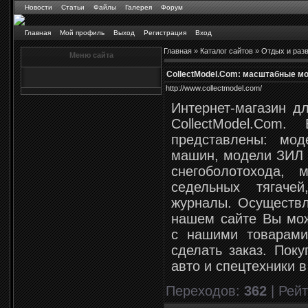
Новости
Статьи
Файлы
Галерея
Форум
Главная
Мой профиль
Выход
Регистрация
Вход
Главная
»
Каталог сайтов
»
Отдых и раз
Меню сайта
CollectModel.Com: масштабные м
http://www.collectmodel.com/
Интернет-магазин дл
CollectModel.Com
представлены: мо
машин, модели ЗИЛ 
снегоболотохода,
седельных тягаче
журналы. Осуществл
нашем сайте Вы мож
с нашими товарами
сделать заказ. Пок
авто и спецтехники 
Переходов
:
362
|
Рейт