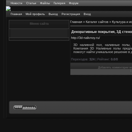
Новости
Статьи
Файлы
Галерея
Форум
Главная
Мой профиль
Выход
Регистрация
Вход
Главная
»
Каталог сайтов
»
Культура и и
Меню сайта
Декоративные покрытия, 3Д стен
http://3d-nalivnoy.ru/
3D наливной пол, наливные полы, 
Компания 3D Наливные полы предла
помогут найти уникальное решение в 
Переходов
:
324
|
Рейтинг
:
0.0
/
0
Добавлять комментарии мо