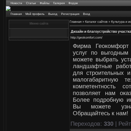
Новости
Статьи
Файлы
Галерея
Форум
Главная
Мой профиль
Выход
Регистрация
Вход
Главная
»
Каталог сайтов
»
Культура и и
Меню сайта
Дизайн и благоустройство участк
http://geokomfort.com/
Фирма Геокомфорт 
услуг по выгодным
можете выбрать уст
ландшафтные рабо
для строительных 
малогабаритную т
компетентность с
позволяет нам оказ
Более подробную и
Вы можете узна
Обращайтесь к нам!
Переходов
:
330
|
Рейт