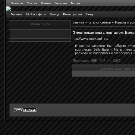
Новости
Статьи
Файлы
Галерея
Форум
Главная
Мой профиль
Выход
Регистрация
Вход
Главная
»
Каталог сайтов
»
Товары и усл
Меню сайта
Электрокамины с порталом. Боль
http://www.webkamin.ru/
В нашем каталоге Вы найдете печи
комплекты Bella Italia и Мета, печи
расходные материалы и аксессуары. 
Переходов
:
295
|
Рейтинг
:
0.0
/
0
Добавлять комментарии мо