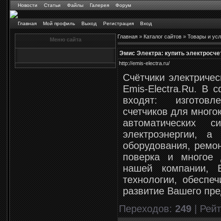
Новости
Статьи
Файлы
Галерея
Форум
Главная
Мой профиль
Выход
Регистрация
Вход
Главная
»
Каталог сайтов
»
Товары и усл
Меню сайта
Эмис Электра: купить электросчет
http://emis-electra.ru/
Счётчики электричес
Emis-Electra.Ru. В 
входят: изготов
счетчиков для много
автоматических 
электроэнергии, а
оборудования, ремон
поверка и многое 
нашей компании, 
технологии, обеспе
развитие Вашего пр
Переходов
:
249
|
Рейт