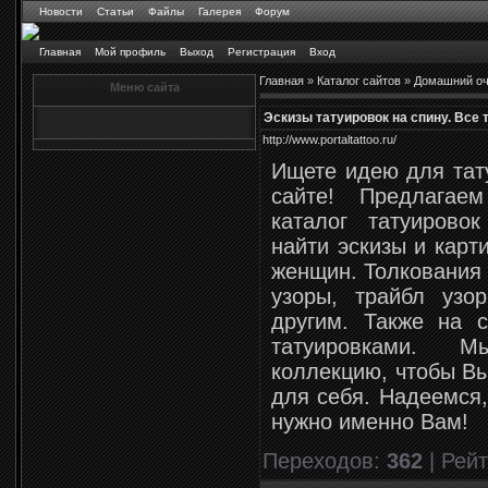
Новости
Статьи
Файлы
Галерея
Форум
Главная
Мой профиль
Выход
Регистрация
Вход
Главная
»
Каталог сайтов
»
Домашний оч
Меню сайта
Эскизы татуировок на спину. Все та
http://www.portaltattoo.ru/
Ищете идею для тат
сайте! Предлагае
каталог татуировок
найти эскизы и карт
женщин. Толкования 
узоры, трайбл узо
другим. Также на 
татуировками. 
коллекцию, чтобы Вы
для себя. Надеемся,
нужно именно Вам!
Переходов
:
362
|
Рейт