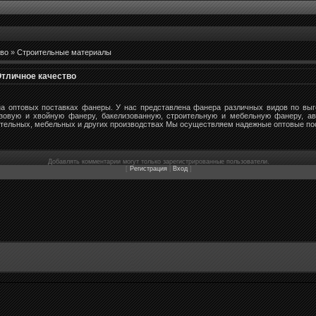
во
»
Строительные материалы
Отличное качество
а оптовых поставках фанеры. У нас представлена фанера различных видов по вы
езовую и хвойную фанеру, бакелизованную, строительную и мебельную фанеру, а
тельных, мебельных и других производствах Мы осуществляем надежные оптовые пос
Добавлять комментарии могут только зарегистрированные пользователи.
[
Регистрация
|
Вход
]