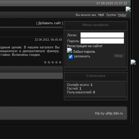
07.08.2026 15.37.22
Вы вошли как
Нуб
Группа "
Нубы
"
[
Добавить сайт
]
Мини профиль
Логин:
22.06.2012, 06.45.45
Пароль:
Регистрация на сайте!
годным ценам. В нашем каталоге Вы
виационную и декоративную фанеру.
Забыл пароль
тавки. Возможны скидки.
запомнить
Статистика
Онлайн всего:
1
Гостей:
1
Пользователей:
0
Rip by
uRip.3dn.ru