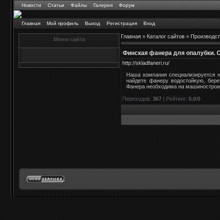
Новости
Статьи
Файлы
Галерея
Форум
Главная
Мой профиль
Выход
Регистрация
Вход
Главная
»
Каталог сайтов
»
Производст
Меню сайта
Финская фанера для опалубки. 
http://skladfaneri.ru/
Наша компания специализируется н
найдете фанеру водостойкую, бер
Фанера необходима на машинострои
Переходов
:
367
|
Рейтинг
:
0.0
/
0