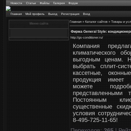
Новости
Статьи
Файлы
Галерея
Форум
Главная
Мой профиль
Выход
Регистрация
Вход
Главная
»
Каталог сайтов
»
Товары и усл
Меню сайта
Фирма General Style: кондиционе
http://gs-conditioner.ru/
Компания предлаг
климатического обо
выгодным ценам. 
выбрать сплит-сис
кассетные, оконн
продукция имеет 
можете подро
представленными 
Постоянным кли
существенные скид
условия сотрудниче
8-495-725-11-65!
Переходов
:
265
|
Рейт