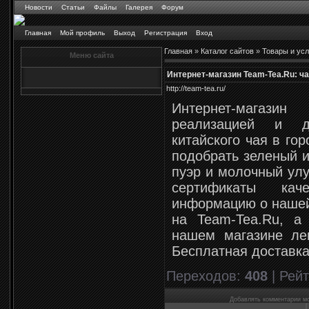
Новости
Статьи
Файлы
Галерея
Форум
Главная
Мой профиль
Выход
Регистрация
Вход
Главная
»
Каталог сайтов
»
Товары и усл
Меню сайта
Интернет-магазин Team-Tea.Ru: ча
http://team-tea.ru/
Интернет-магазин
реализацией и д
китайского чая в го
подобрать зеленый и
пуэр и молочный улу
сертификаты кач
информацию о нашей
на Team-Tea.Ru, а 
нашем магазине лег
Бесплатная доставка
Переходов
:
408
|
Рейт
Добавлять комментарии мо