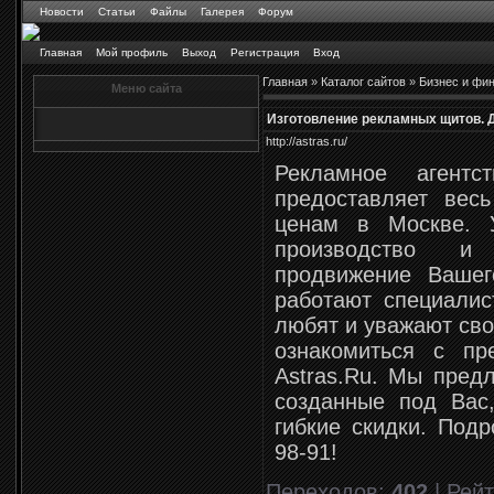
Новости
Статьи
Файлы
Галерея
Форум
Главная
Мой профиль
Выход
Регистрация
Вход
Главная
»
Каталог сайтов
»
Бизнес и фи
Меню сайта
Изготовление рекламных щитов. 
http://astras.ru/
Рекламное агентс
предоставляет вес
ценам в Москве. 
производство и
продвижение Вашег
работают специалис
любят и уважают сво
ознакомиться с пр
Astras.Ru. Мы пред
созданные под Вас,
гибкие скидки. Подр
98-91!
Переходов
:
402
|
Рейт