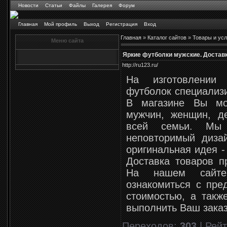
Новости
Статьи
Файлы
Галерея
Форум
Главная
Мой профиль
Выход
Регистрация
Вход
Главная
»
Каталог сайтов
»
Товары и усл
Меню сайта
Яркие футболки мужские. Доставк
http://ru123.ru/
На изготовлении
футболок специализи
В магазине Вы мо
мужчин, женщин, д
всей семьи. Мы
неповторимый диза
оригинальная идея -
Доставка товаров п
На нашем сайте
ознакомиться с пре
стоимостью, а такж
выполнить Ваш заказ
Переходов
:
303
|
Рейт