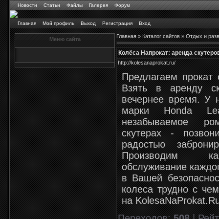
Новости
Статьи
Файлы
Галерея
Форум
Главная
Мой профиль
Выход
Регистрация
Вход
Главная
»
Каталог сайтов
»
Отдых и раз
Меню сайта
Колёса Напрокат: аренда скутеро
http://kolesanaprokat.ru/
Предлагаем прокат с
Взять в аренду с
вечернее время. У 
марки Honda Le
незабываемое ро
скутерах - позво
радостью заброни
Производим кач
обслуживание каждог
в Вашей безопаснос
колеса трудно с чем
на KolesaNaProkat.Ru
Переходов
:
508
|
Рейт