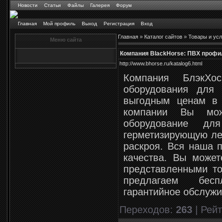
Новости
Статьи
Файлы
Галерея
Форум
Главная
Мой профиль
Выход
Регистрация
Вход
Главная
»
Каталог сайтов
»
Товары и усл
Меню сайта
Компания BlackHorse: ПВХ профи
http://www.bhorse.ru/katalog6.html
Компания БлэкХос
оборудования для
выгодным ценам в 
компании Вы може
оборудование дл
герметизирующую лен
раскроя. Вся наша 
качества. Вы может
представленными т
предлагаем бес
гарантийное обслуж
Переходов
:
263
|
Рейт