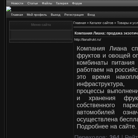
Новости
Статьи
Файлы
Галерея
Форум
Главная
Мой профиль
Выход
Регистрация
Вход
Главная
»
Каталог сайтов
»
Товары и усл
Меню сайта
Компания Лиана: продажа экзоти
http://lianafrukt.ru/
Компания Лиана сп
фруктов и овощей оп
комбинаты питания
работаем на российс
это время накопл
инфраструктура,
процессы выполнени
и хранения фру
собственного пар
автомобилей озна
осуществлена беспла
Подробнее на сайте.
Переходов
:
364
|
Рейт