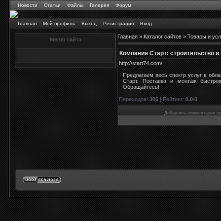
Новости
Статьи
Файлы
Галерея
Форум
Главная
Мой профиль
Выход
Регистрация
Вход
Главная
»
Каталог сайтов
»
Товары и усл
Меню сайта
Компания Старт: строительство и
http://start74.com/
Предлагаем весь спектр услуг в обла
Старт. Поставка и монтаж быстров
Обращайтесь!
Переходов
:
306
|
Рейтинг
:
0.0
/
0
Добавлять комментарии мо