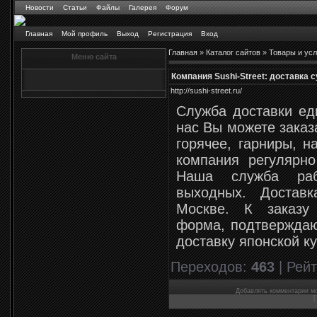
Новости
Статьи
Файлы
Галерея
Форум
Главная
Мой профиль
Выход
Регистрация
Вход
Главная
»
Каталог сайтов
»
Товары и усл
Меню сайта
Компания Sushi-Street: доставка 
http://sushi-street.ru/
Служба доставки еды
нас Вы можете заказ
горячее, гарниры, н
компания регулярно
Наша служба раб
выходных. Достав
Москве. К заказу 
форма, подтверждаю
доставку японской к
Переходов
:
463
|
Рейт
Добавлять комментарии мо