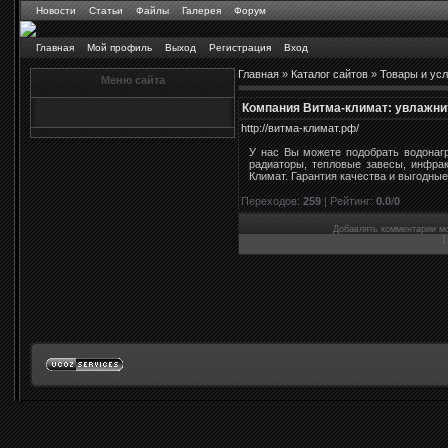
Новости
Статьи
Файлы
Галерея
Форум
Главная
Мой профиль
Выход
Регистрация
Вход
Главная
»
Каталог сайтов
»
Товары и усл
Меню сайта
Компания Витма-климат: увлажнит
http://витма-климат.рф/
У нас Вы можете подобрать водонагр
радиаторы, тепловые завесы, инфра
Климат. Гарантия качества и выгодные
Переходов
:
259
|
Рейтинг
:
0.0
/
0
Добавлять комментарии мо