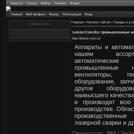
Новости
Статьи
Файлы
Галерея
Форум
Главная
Мой профиль
Выход
Регистрация
Вход
Главная
»
Каталог сайтов
»
Товары и усл
Меню сайта
Leister.Com.Ru: промышленные н
http://leister.com.ru/
Аппараты и автоматы
нашем ассорти
автоматически
промышленные н
вентиляторы, т
оборудование, зап
другое оборудо
наивысшего качества
и производит всю
производстве. Облас
производственны
лазерной сварки и д
Переходов
:
293
|
Рейт