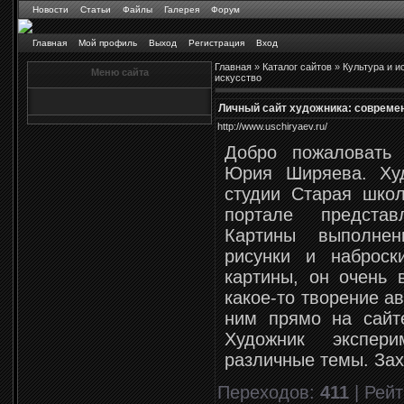
Новости
Статьи
Файлы
Галерея
Форум
Главная
Мой профиль
Выход
Регистрация
Вход
Главная
»
Каталог сайтов
»
Культура и и
Меню сайта
искусство
Личный сайт художника: современ
http://www.uschiryaev.ru/
Добро пожаловать
Юрия Ширяева. Худ
студии Старая школ
портале представ
Картины выполнен
рисунки и наброск
картины, он очень 
какое-то творение а
ним прямо на сайте
Художник экспер
различные темы. Зах
Переходов
:
411
|
Рейт