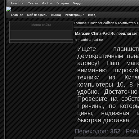
Новости
Статьи
Файлы
Галерея
Форум
Главная
Мой профиль
Выход
Регистрация
Вход
Главная
»
Каталог сайтов
»
Компьютеры
Меню сайта
Магазин China-Pad.Ru предлагае
http://china-pad.ru/
Ищете планше
демократичным цен
адресу! Наш мага
вниманию широкий
техники из Кит
компьютеры 10, 8 
удобно. Достаточн
Проверьте на собст
Причины, по котор
цены, надежная и
быстрая доставка.
Переходов
:
352
|
Рейт