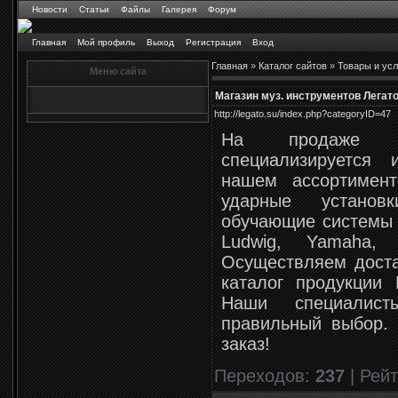
Новости
Статьи
Файлы
Галерея
Форум
Главная
Мой профиль
Выход
Регистрация
Вход
Главная
»
Каталог сайтов
»
Товары и усл
Меню сайта
Магазин муз. инструментов Легат
http://legato.su/index.php?categoryID=47
На продаже му
специализируется 
нашем ассортимен
ударные установ
обучающие системы 
Ludwig, Yamaha, 
Осуществляем дост
каталог продукции
Наши специалис
правильный выбор.
заказ!
Переходов
:
237
|
Рейт