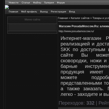
Новости
Статьи
Файлы
Галерея
Форум
Главная
Мой профиль
Выход
Регистрация
Вход
Главная
»
Каталог сайтов
»
Товары и усл
Меню сайта
Магазин PosudaMoscow.Ru: алюми
http://www.posudamoscow.ru/
Интернет-магазин 
реализацией и дост
SKK по доступным 
сайте Вы может
сковородки, ножи и
барные инструме
продукция имеет 
можете подро
представленными то
а также заказать.
легко - заходите и 
Переходов
:
332
|
Рейт