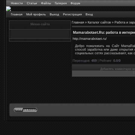
Новости
Статьи
Файлы
Галерея
Форум
Главная
Мой профиль
Выход
Регистрация
Вход
Главная
»
Каталог сайтов
»
Работа и зар
Меню сайта
Mamarabotaet.Ru: работа в интерн
http://mamarabotaet.ru/
Добро пожаловать на Сайт MamaRab
способ заработка или даже открытия 
социальных сетях рассказывают, как с
Переходов
:
459
|
Рейтинг
:
0.0
/
0
Добавлять комментарии мо