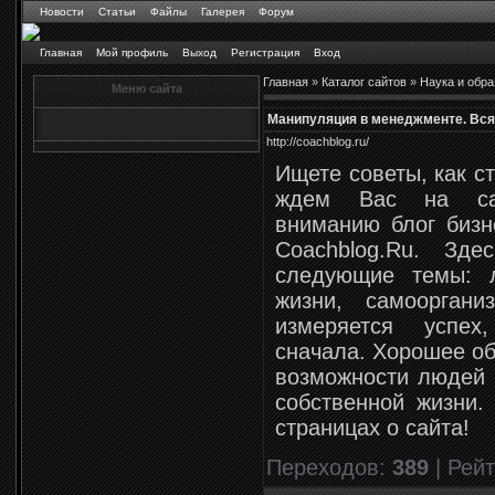
Новости
Статьи
Файлы
Галерея
Форум
Главная
Мой профиль
Выход
Регистрация
Вход
Главная
»
Каталог сайтов
»
Наука и обр
Меню сайта
Манипуляция в менеджменте. Вся
http://coachblog.ru/
Ищете советы, как с
ждем Вас на са
вниманию блог бизн
Coachblog.Ru. Зд
следующие темы: 
жизни, самоорган
измеряется успех
сначала. Хорошее об
возможности людей 
собственной жизни.
страницах о сайта!
Переходов
:
389
|
Рейт