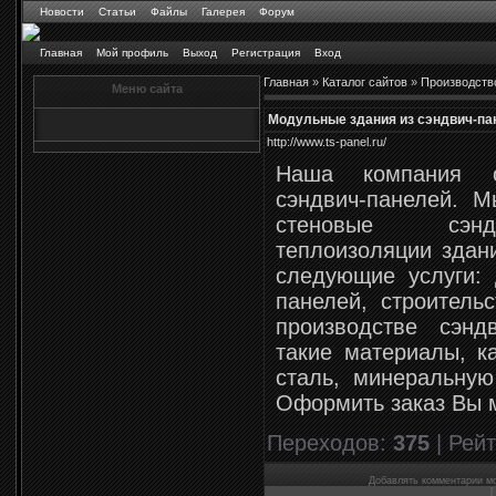
Новости
Статьи
Файлы
Галерея
Форум
Главная
Мой профиль
Выход
Регистрация
Вход
Главная
»
Каталог сайтов
»
Производств
Меню сайта
Модульные здания из сэндвич-па
http://www.ts-panel.ru/
Наша компания ос
сэндвич-панелей. 
стеновые сэндв
теплоизоляции здан
следующие услуги: 
панелей, строитель
производстве сэн
такие материалы, к
сталь, минеральную
Оформить заказ Вы м
Переходов
:
375
|
Рейт
Добавлять комментарии мо