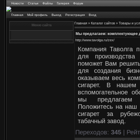
Новости
Статьи
Файлы
Галерея
Форум
Главная
Мой профиль
Выход
Регистрация
Вход
Главная
»
Каталог сайтов
»
Товары и усл
Меню сайта
Мы предлагаем: комплектующее дл
http://www.tavolga.ru/zex/
Компания Таволга п
для производства 
поможет Вам решить
для создания биз
оказываем весь комп
сигарет. В нашем
вспомогательное об
мы предлагаем п
Положитесь на наш 
сигарет за рубе
табачный завод.
Переходов
:
345
|
Рейт