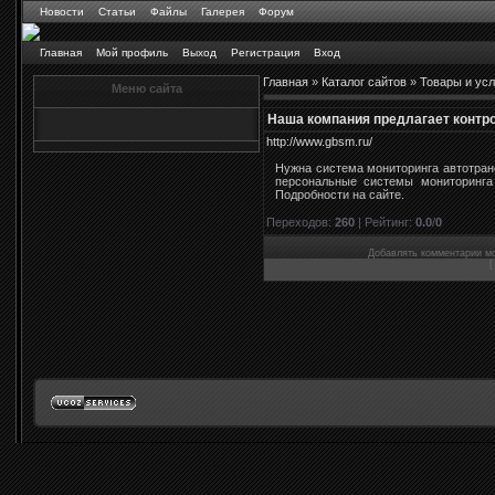
Новости
Статьи
Файлы
Галерея
Форум
Главная
Мой профиль
Выход
Регистрация
Вход
Главная
»
Каталог сайтов
»
Товары и усл
Меню сайта
Наша компания предлагает контр
http://www.gbsm.ru/
Нужна система мониторинга автотран
персональные системы мониторинга
Подробности на сайте.
Переходов
:
260
|
Рейтинг
:
0.0
/
0
Добавлять комментарии мо