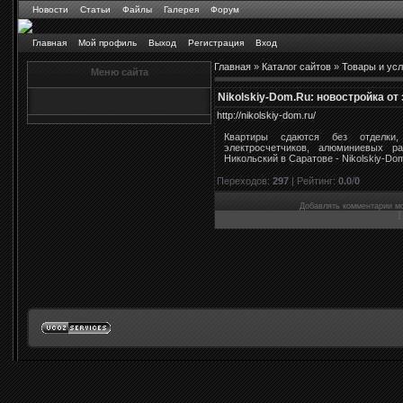
Новости
Статьи
Файлы
Галерея
Форум
Главная
Мой профиль
Выход
Регистрация
Вход
Главная
»
Каталог сайтов
»
Товары и усл
Меню сайта
Nikolskiy-Dom.Ru: новостройка от
http://nikolskiy-dom.ru/
Квартиры сдаются без отделки,
электросчетчиков, алюминиевых р
Никольский в Саратове - Nikolskiy-Do
Переходов
:
297
|
Рейтинг
:
0.0
/
0
Добавлять комментарии мо