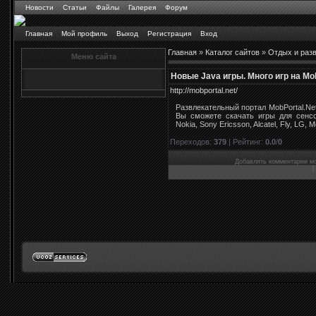
Новости
Статьи
Файлы
Галерея
Форум
Главная
Мой профиль
Выход
Регистрация
Вход
Главная
»
Каталог сайтов
»
Отдых и раз
Меню сайта
Новые Java игры. Много игр на Mob
http://mobportal.net/
Развлекательный портал MobPortal.Ne
Вы сможете скачать игры для сенс
Nokia, Sony Ericsson, Alcatel, Fly, LG, Mo
Переходов
:
379
|
Рейтинг
:
0.0
/
0
Добавлять комментарии мо