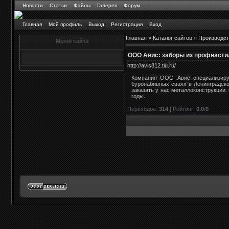
Новости
Статьи
Файлы
Галерея
Форум
Главная
Мой профиль
Выход
Регистрация
Вход
Главная
»
Каталог сайтов
»
Производст
Меню сайта
ООО Авис: заборы из профнасти
http://avis812.tiu.ru/
Компания ООО Авис специализируе
буронабивных сваях в Ленинградско
заказать у нас металлоконструкции.
годы.
Переходов
:
314
|
Рейтинг
:
0.0
/
0