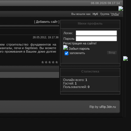
06.08.2026 08.17.14
Вы вошли как
Нуб
Группа "
Нубы
"
[
Добавить сайт
]
Мини профиль
Логин:
28.05.2012, 19.17.36
Пароль:
Регистрация на сайте!
яем строительство фундаментов на
мангалы, печи и барбекю. Вы можете
Забыл пароль
ного проживания в Вашем доме долгие
запомнить
Статистика
Онлайн всего:
1
Гостей:
1
Пользователей:
0
Rip by
uRip.3dn.ru