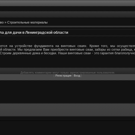
во
»
Строительные материалы
ла для дачи в Ленинградской области
тся на устройстве фундамента на винтовых сваях. Кроме того, мы осуществл
й области. Мы предлагаем Вам приобрести винтовые сваи, заборы из сетки рабица, 
 Строим деревянные дома и беседки. Наши винтовые сваи - это гарантия благополуч
Добавлять комментарии могут только зарегистрированные пользователи.
[
Регистрация
|
Вход
]