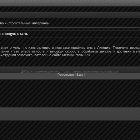
во
»
Строительные материалы
авеющую сталь
спектр услуг по изготовлению и поставке профнастила в Липецке. Перечень проду
мпании - это оперативность и высокая скорость обработки заказов и доставки ме
хождения заказчика. Каталог на сайте MetalloGrad48.Ru.
Добавлять комментарии могут только зарегистрированные пользователи.
[
Регистрация
|
Вход
]