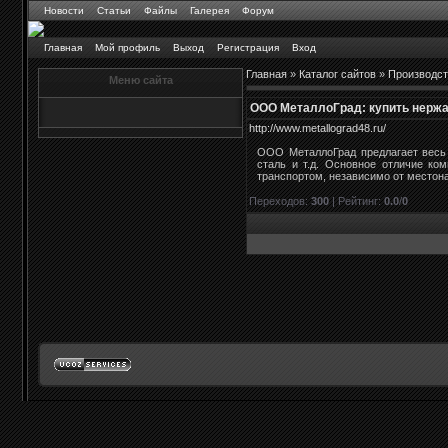
Новости
Статьи
Файлы
Галерея
Форум
Главная
Мой профиль
Выход
Регистрация
Вход
Главная
»
Каталог сайтов
»
Производст
Меню сайта
ООО МеталлоГрад: купить нерж
http://www.metallograd48.ru/
ООО МеталлоГрад предлагает весь 
сталь и т.д. Основное отличие ко
транспортом, независимо от местона
Переходов
:
300
|
Рейтинг
:
0.0
/
0