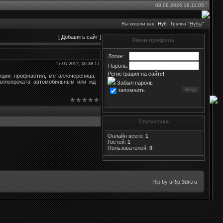
08.08.2026 16.11.05
Вы вошли как
Нуб
Группа "
Нубы
"
[
Добавить сайт
]
Мини профиль
Логин:
17.05.2012, 06.38.17
Пароль:
Регистрация на сайте!
кции: профнастил, металлочерепица,
таллопроката автомобильным или жд
Забыл пароль
запомнить
Статистика
Онлайн всего:
1
Гостей:
1
Пользователей:
0
Rip by
uRip.3dn.ru